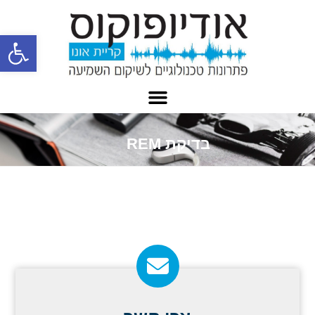
פתח
בדיקת REM