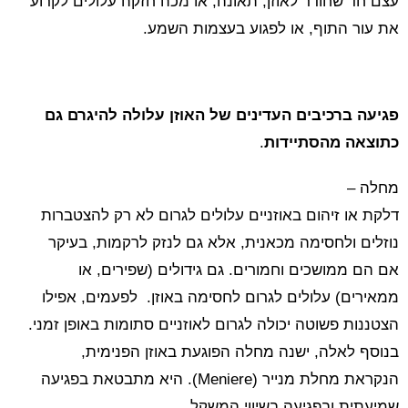
עצם חד שחודר לאוזן, תאונה, או מכה חזקה עלולים לקרוע
את עור התוף, או לפגוע בעצמות השמע.
פגיעה ברכיבים העדינים של האוזן עלולה להיגרם גם
כתוצאה מהסתיידות
.
מחלה –
דלקת או זיהום באוזניים עלולים לגרום לא רק להצטברות
נוזלים ולחסימה מכאנית, אלא גם לנזק לרקמות, בעיקר
אם הם ממושכים וחמורים. גם גידולים (שפירים, או
ממאירים) עלולים לגרום לחסימה באוזן. לפעמים, אפילו
הצטננות פשוטה יכולה לגרום לאוזניים סתומות באופן זמני.
בנוסף לאלה, ישנה מחלה הפוגעת באוזן הפנימית,
הנקראת מחלת מנייר (Meniere). היא מתבטאת בפגיעה
שמיעתית ובפגיעה בשיווי המשקל.