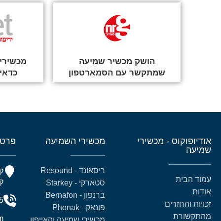
הושק מכשיר שמיעה
מכשירי 
שמתקשר עם הסמארטפון
כדאי
אודיופוקוס - מכשירי
מכשירי השמיעה
פרטי
שמיעה
ריסאונד - Resound
עמוד הבית
קומה 5
סטארקי - Starkey
אודות
ברנפון - Bernafon
5
זכויות והחזרים
פונאק - Phonak
מהתקשורת
m
מכשירי שמיעה והאייפון