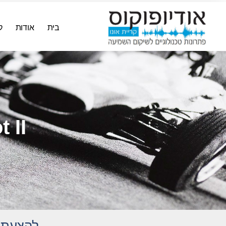
בית
אודות
ק
 II