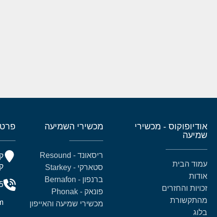
אודיופוקוס - מכשירי
מכשירי השמיעה
פרטי
שמיעה
ריסאונד - Resound
עמוד הבית
קומה 5
סטארקי - Starkey
אודות
ברנפון - Bernafon
5
זכויות והחזרים
פונאק - Phonak
מהתקשורת
m
מכשירי שמיעה והאייפון
בלוג