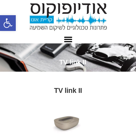
פתח
TV link II
TV link II